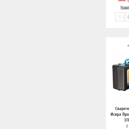
3490
г
Нашл
Свароч
Искра Пр
31
В