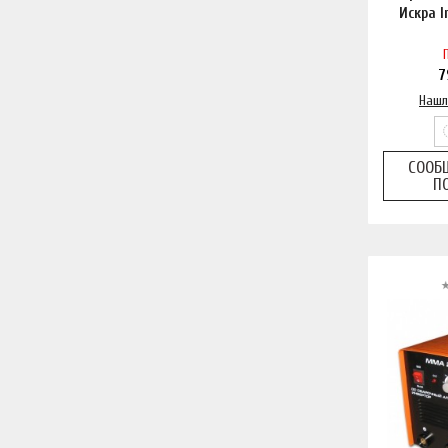
Искра I
7
Нашл
СООБ
П