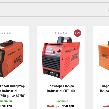
26%
говой инвертор
Плазморез Искра
Свар
а Industrial
Industrial CUT-40
Искра
240 pulse AC/DC
 наличии
В наличии
0590
грн.
9620
грн.
7150
грн.
310