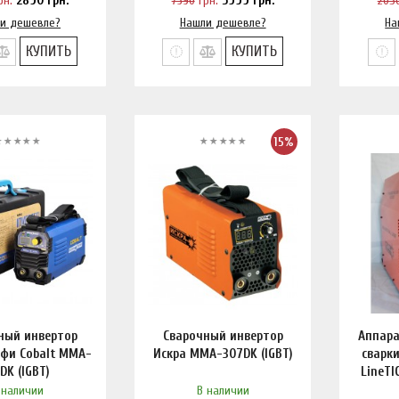
рн.
2890
грн.
7390
грн.
5999
грн.
205
и дешевле?
Нашли дешевле?
На
КУПИТЬ
КУПИТЬ
15%
ный инвертор
Сварочный инвертор
Аппара
офи Cobalt MMA-
Искра MMA-307DK (IGBT)
сварки
1DK (IGBT)
LineTI
 наличии
В наличии