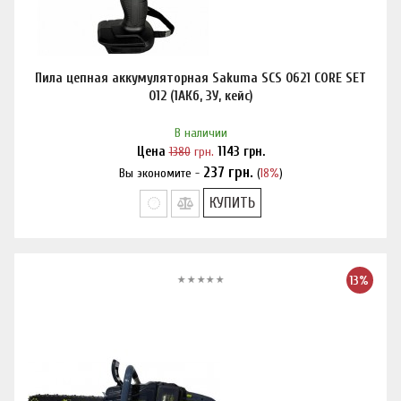
Пила цепная аккумуляторная Sakuma SCS 0621 CORE SET
012 (1АКб, ЗУ, кейс)
В наличии
Цена
1380
грн.
1143
грн.
237
грн.
Вы экономите -
(
18%
)
Нашли дешевле?
КУПИТЬ
13%