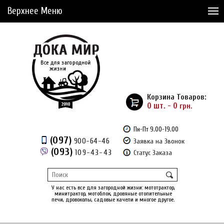
Верхнее Меню
Статьи
Доставка и Оплата
Сервис
Рассрочка
Корзина Товаров:
Доставка из Америки
0 шт. - 0
грн.
Сравнение товаров (0)
Пн-Пт 9.00-19.00
(097)
900-64-46
Заявка на Звонок
Отложенные товары (0)
(093)
109-43-43
Статус Заказа
Регистрация
Вход
/
У нас есть все для загородной жизни: мототрактор,
минитрактор, мотоблок, дровяные отопительные
печи, дровоколы, садовые качели и многое другое.