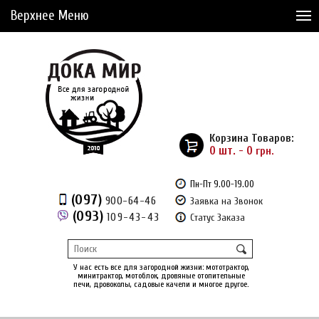
Верхнее Меню
Статьи
Доставка и Оплата
Сервис
Рассрочка
Корзина Товаров:
Доставка из Америки
0 шт. - 0
грн.
Сравнение товаров (0)
Пн-Пт 9.00-19.00
(097)
900-64-46
Заявка на Звонок
Отложенные товары (0)
(093)
109-43-43
Статус Заказа
Регистрация
Вход
/
У нас есть все для загородной жизни: мототрактор,
минитрактор, мотоблок, дровяные отопительные
печи, дровоколы, садовые качели и многое другое.