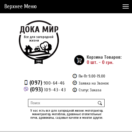
Верхнее Меню
Статьи
Доставка и Оплата
Сервис
Рассрочка
Корзина Товаров:
Доставка из Америки
0 шт. - 0
грн.
Сравнение товаров (0)
Пн-Пт 9.00-19.00
(097)
900-64-46
Заявка на Звонок
Отложенные товары (0)
(093)
109-43-43
Статус Заказа
Регистрация
Вход
/
У нас есть все для загородной жизни: мототрактор,
минитрактор, мотоблок, дровяные отопительные
печи, дровоколы, садовые качели и многое другое.