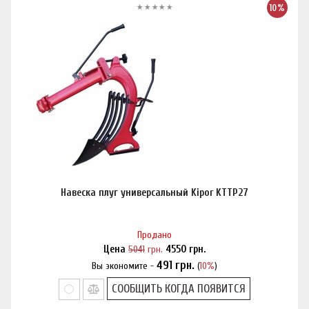
10%
Навеска плуг универсальный Kipor KTTP27
Продано
Цена
5041
грн.
4550
грн.
491
грн.
Вы экономите -
(
10%
)
Нашли дешевле?
СООБЩИТЬ КОГДА ПОЯВИТСЯ