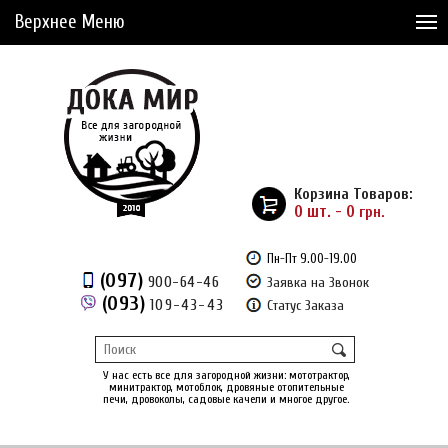
Верхнее Меню
Статьи
Доставка и Оплата
Сервис
Рассрочка
Корзина Товаров:
Доставка из Америки
0 шт. - 0
грн.
Сравнение товаров (0)
Пн-Пт 9.00-19.00
(097)
900-64-46
Заявка на Звонок
Отложенные товары (0)
(093)
109-43-43
Статус Заказа
Регистрация
Вход
/
У нас есть все для загородной жизни: мототрактор,
минитрактор, мотоблок, дровяные отопительные
печи, дровоколы, садовые качели и многое другое.