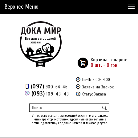
Верхнее Меню
Статьи
Доставка и Оплата
Сервис
Рассрочка
Корзина Товаров:
Доставка из Америки
0 шт. - 0
грн.
Сравнение товаров (0)
Пн-Пт 9.00-19.00
(097)
900-64-46
Заявка на Звонок
Отложенные товары (0)
(093)
109-43-43
Статус Заказа
Регистрация
Вход
/
У нас есть все для загородной жизни: мототрактор,
минитрактор, мотоблок, дровяные отопительные
печи, дровоколы, садовые качели и многое другое.