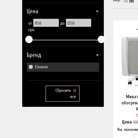
Цена
от
до
грн.
Бренд
Element
Сбросить
все
Микат
обогрев
Цена
12
Вы эконом
Нашл