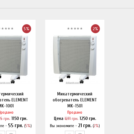
5%
2%
ермический
Микатермический
атель ELEMENT
обогреватель ELEMENT
MK-1001
MK-1501
Продано
Продано
05
грн.
1150
грн.
Цена
1271
грн.
1250
грн.
55
грн.
21
грн.
ите -
(
5%
)
Вы экономите -
(
2%
)
и дешевле?
Нашли дешевле?