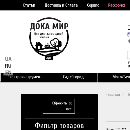
Статьи
Доставка и Оплата
Сервис
Рассрочка
У
д
Электроинструмент
Сад/Огород
Мото/Вел
Главная
Т
Сбросить
все
Фильтр товаров
Вид: