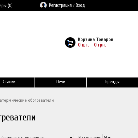
Регистрация
/
Вход
ары (0)
Корзина Товаров:
0 шт. - 0
грн.
Станки
Печи
Бренды
атермические обогреватели
греватели
Сортировка:
На странице: