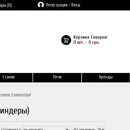
Регистрация
/
Вход
ары (0)
Корзина Товаров:
0 шт. - 0
грн.
Станки
Печи
Бренды
танки (гриндеры)
риндеры)
Сортировка:
На странице: