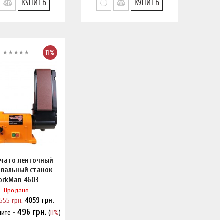
КУПИТЬ
КУПИТЬ
11%
ьчато ленточный
вальный станок
orkMan 4603
Продано
555
грн.
4059
грн.
496
грн.
мите -
(
11%
)
шли дешевле?