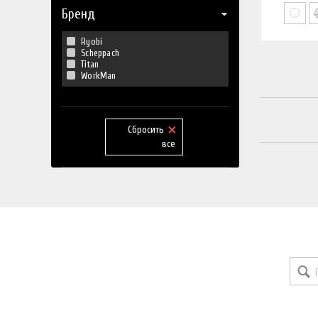
Бренд
Ryobi
Scheppach
Titan
WorkMan
Сбросить
все