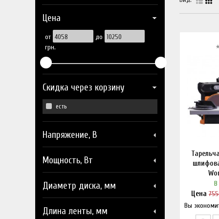
Цена
от
до
грн.
Скидка через корзину
есть
Напряжение, В
Тарельч
Мощность, Вт
шлифов
Wo
В
Диаметр диска, мм
Цена
755
Вы экономи
Нашл
Длина ленты, мм