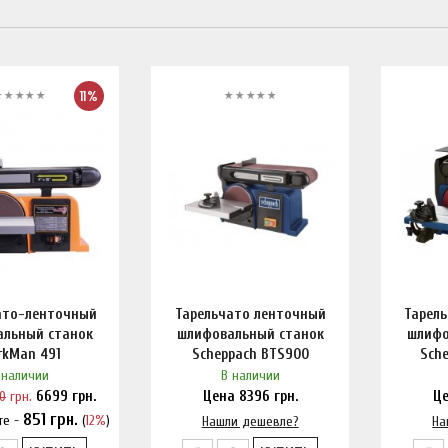
11%
ато-ленточный
Тарельчато ленточный
Тарел
альный станок
шлифовальный станок
шлифо
rkMan 491
Scheppach BTS900
Sch
 наличии
В наличии
0
грн.
6699
грн.
Цена
8396
грн.
Ц
851
грн.
те -
(
12%
)
и дешевле?
Нашли дешевле?
На