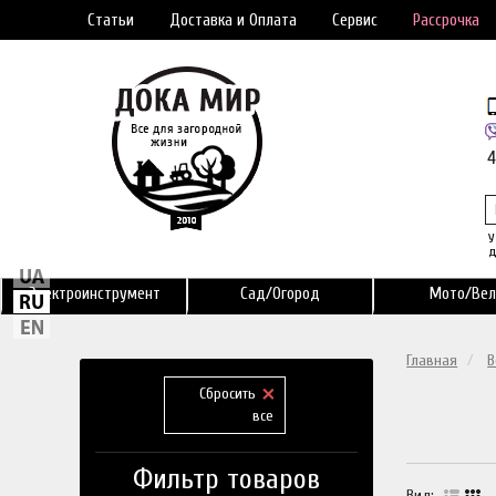
Статьи
Доставка и Оплата
Сервис
Рассрочка
У
д
Электроинструмент
Сад/Огород
Мото/Вел
Главная
В
Сбросить
все
Фильтр товаров
Вид: