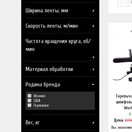
Ширина ленты, мм
Скорость ленты, м/мин
Частота вращения круга, об/
мин
Материал обработки
Родина бренда
Тарельч
Япония
США
шлифов
Германия
Wor
В
Цена
109
Вес, кг
Вы экономи
Нашл