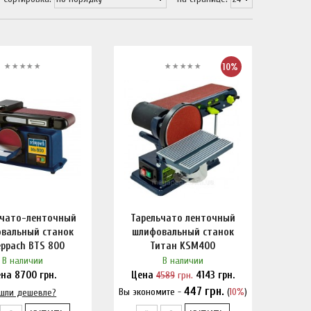
10%
ьчато-ленточный
Тарельчато ленточный
вальный станок
шлифовальный станок
eppach BTS 800
Титан KSM400
В наличии
В наличии
ена
8700
грн.
Цена
4589
грн.
4143
грн.
447
грн.
Вы экономите -
(
10%
)
шли дешевле?
Нашли дешевле?