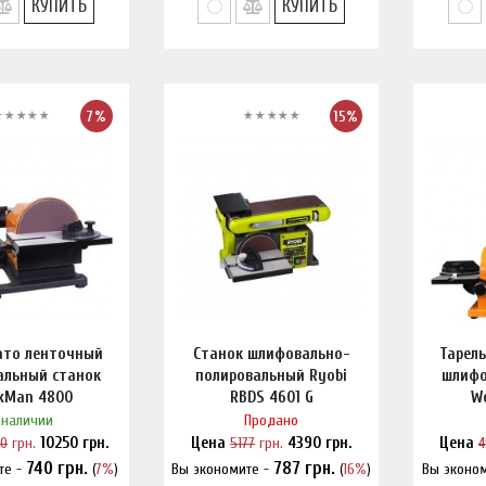
КУПИТЬ
КУПИТЬ
7%
15%
ато ленточный
Станок шлифовально-
Тарел
альный станок
полировальный Ryobi
шлифо
kMan 4800
RBDS 4601 G
W
 наличии
Продано
90
грн.
10250
грн.
Цена
5177
грн.
4390
грн.
Цена
4
740
грн.
787
грн.
те -
(
7%
)
Вы экономите -
(
16%
)
Вы эконо
и дешевле?
Нашли дешевле?
На