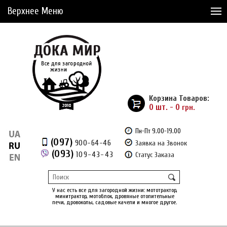
Верхнее Меню
Статьи
Доставка и Оплата
Сервис
Рассрочка
Корзина Товаров:
Доставка из Америки
0 шт. - 0
грн.
Сравнение товаров (0)
Пн-Пт 9.00-19.00
(097)
900-64-46
Заявка на Звонок
Отложенные товары (0)
(093)
109-43-43
Статус Заказа
Регистрация
Вход
/
У нас есть все для загородной жизни: мототрактор,
минитрактор, мотоблок, дровяные отопительные
печи, дровоколы, садовые качели и многое другое.