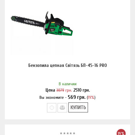
Бензопила цепная Світязь БП-45-16 PRO
В наличии
Цена
3079
грн.
2510
грн.
569
грн.
Вы экономите -
(
19%
)
Нашли дешевле?
КУПИТЬ
19%