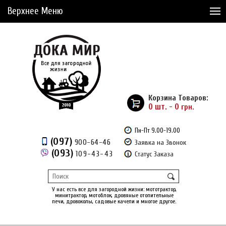
Верхнее Меню
Статьи
Доставка и Оплата
Сервис
Рассрочка
Корзина Товаров:
Доставка из Америки
0 шт. - 0
грн.
Сравнение товаров (0)
Пн-Пт 9.00-19.00
(097)
900-64-46
Заявка на Звонок
Отложенные товары (0)
(093)
109-43-43
Статус Заказа
Регистрация
Вход
/
У нас есть все для загородной жизни: мототрактор,
минитрактор, мотоблок, дровяные отопительные
печи, дровоколы, садовые качели и многое другое.