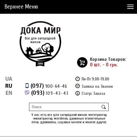
Верхнее Меню
Статьи
Доставка и Оплата
Сервис
Рассрочка
Корзина Товаров:
Доставка из Америки
0 шт. - 0
грн.
Сравнение товаров (0)
Пн-Пт 9.00-19.00
(097)
900-64-46
Заявка на Звонок
Отложенные товары (0)
(093)
109-43-43
Статус Заказа
Регистрация
Вход
/
У нас есть все для загородной жизни: мототрактор,
минитрактор, мотоблок, дровяные отопительные
печи, дровоколы, садовые качели и многое другое.