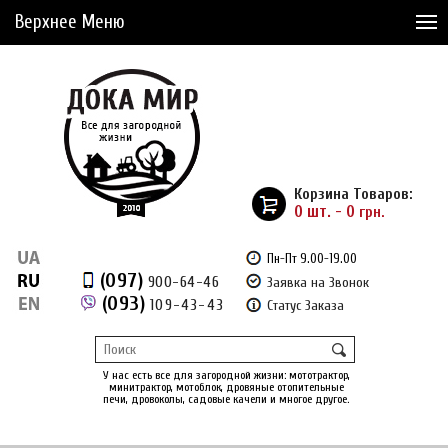
Верхнее Меню
Статьи
Доставка и Оплата
Сервис
Рассрочка
Корзина Товаров:
Доставка из Америки
0 шт. - 0
грн.
Сравнение товаров (0)
Пн-Пт 9.00-19.00
(097)
900-64-46
Заявка на Звонок
Отложенные товары (0)
(093)
109-43-43
Статус Заказа
Регистрация
Вход
/
У нас есть все для загородной жизни: мототрактор,
минитрактор, мотоблок, дровяные отопительные
печи, дровоколы, садовые качели и многое другое.