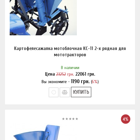
Картофелесажалка мотоблочная КС-11 2-х рядная для
мототракторов
В наличии
Цена
23252
грн.
22061
грн.
1190
грн.
Вы экономите -
(
6%
)
Нашли дешевле?
КУПИТЬ
4%