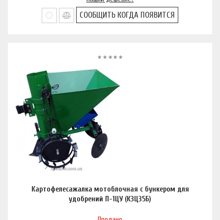
СООБЩИТЬ КОГДА ПОЯВИТСЯ
Картофелесажалка мотоблочная с бункером для
удобрений П-1ЦУ (К3Ц35Б)
Продано