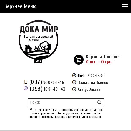
Верхнее Меню
Статьи
Доставка и Оплата
Сервис
Рассрочка
Корзина Товаров:
Доставка из Америки
0 шт. - 0
грн.
Сравнение товаров (0)
Пн-Пт 9.00-19.00
(097)
900-64-46
Заявка на Звонок
Отложенные товары (0)
(093)
109-43-43
Статус Заказа
Регистрация
Вход
/
У нас есть все для загородной жизни: мототрактор,
минитрактор, мотоблок, дровяные отопительные
печи, дровоколы, садовые качели и многое другое.