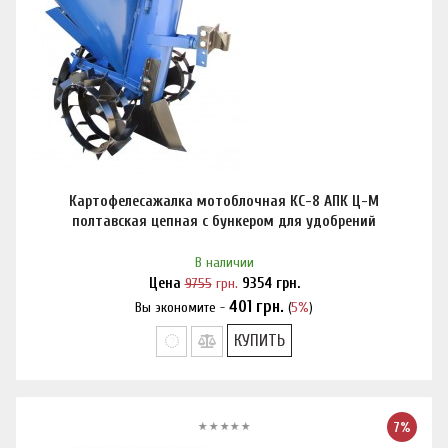
Картофелесажалка мотоблочная КС-8 АПК Ц-М
полтавская цепная с бункером для удобрений
В наличии
Цена
9755
грн.
9354
грн.
401
грн.
Вы экономите -
(
5%
)
Нашли дешевле?
КУПИТЬ
7%