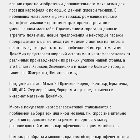
возник спрос на изобретении дополнительного механизма для
посадки картофеля, с помощью данной силовой техники. В
небольших мастерских и даже гаражах рождались первые
картофелесажалки - прототипы тракторных агрегатов в
уменьшенном масштабе. С увеличением спроса на данные
агрегаты появились новые предложения и некоторые гаражи
превращались в целые цеха, где модели ставяться на поток, а
некоторые даже работают на зарубежье. В интернет магазине
ДокаМир представлен широкий ассортимент картофелесажалок от
различных производителей из разных уголков нашей страны, а
это Полтава, Харьков, Хмельницкий и даже не большие города,
такие как Жмеринка, Шипитовка и т.д.
Продукция таких ТМ как ЧП Крючков, Корунд, Кентавр, Булаточка,
ШИП, АРА, Фермер, Ярило, Укрпром и т.д. представлены в
интернет магазине ДокаМир.
Многие покупатели картофелесажателей сталкиваются с
проблемой выбора той или иной модели, т.к. спрос значительно
увеличил предложение и на рынке теперь есть массу
разновидностей и типов картофелекопалок для мотоблоков.
Помочь разобраться можно в кратком обзоре картофелесажалки