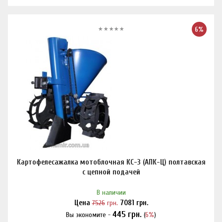
6%
Картофелесажалка мотоблочная КС-3 (АПК-Ц) полтавская
с цепной подачей
В наличии
Цена
7526
грн.
7081
грн.
445
грн.
Вы экономите -
(
6%
)
Нашли дешевле?