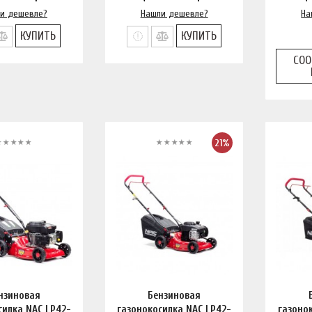
и дешевле?
Нашли дешевле?
На
КУПИТЬ
КУПИТЬ
СОО
21%
нзиновая
Бензиновая
силка NAC LP42-
газонокосилка NAC LP42-
газоно