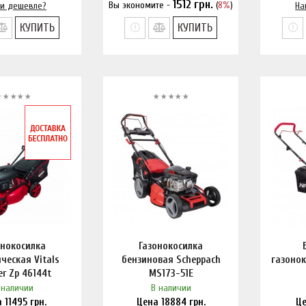
1512
грн.
Вы экономите -
(
8%
)
и дешевле?
Нашли дешевле?
На
КУПИТЬ
КУПИТЬ
онокосилка
Газонокосилка
ческая Vitals
бензиновая Scheppach
газонок
r Zp 46144t
MS173-51E
 наличии
В наличии
а
11495
грн.
Цена
18884
грн.
Ц