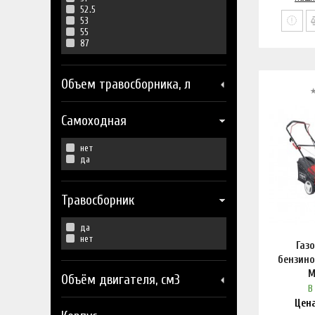
52.5
53
55
87
Объем травосборника, л
Самоходная
нет
да
Травосборник
да
нет
Газ
бензино
M
Объём двигателя, см3
В
Цен