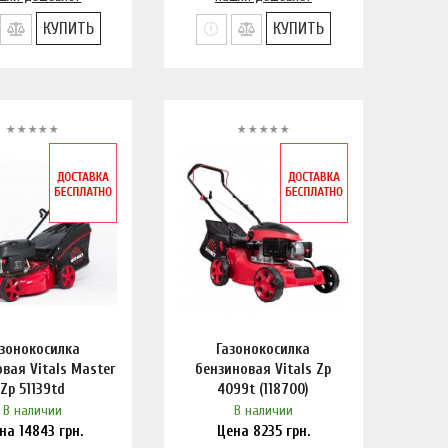
КУПИТЬ
КУПИТЬ
азонокосилка
Газонокосилка
вая Vitals Master
бензиновая Vitals Zp
Zp 51139td
4099t (118700)
В наличии
В наличии
ена
14843
грн.
Цена
8235
грн.