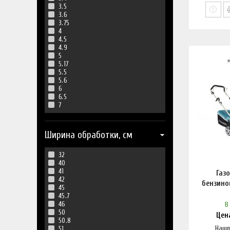
3.5
3.6
3.75
4
4.5
4.9
5
5.17
5.5
5.6
6
6.5
7
Ширина обработки, см
32
40
41
Газ
42
бензино
45
45.7
46
В
50
Цен
50.8
Нашл
51