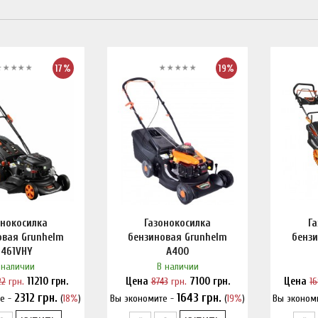
17%
19%
онокосилка
Газонокосилка
Г
овая Grunhelm
бензиновая Grunhelm
бензи
S461VHY
А400
 наличии
В наличии
22
грн.
11210
грн.
Цена
8743
грн.
7100
грн.
Цена
1
2312
грн.
1643
грн.
е -
(
18%
)
Вы экономите -
(
19%
)
Вы эконом
и дешевле?
Нашли дешевле?
На