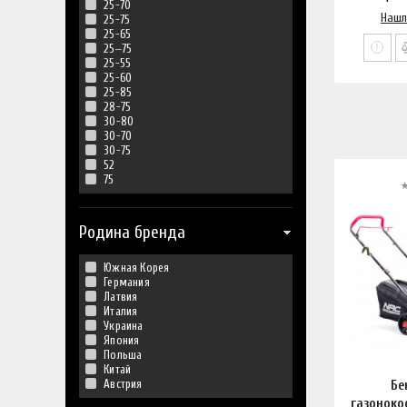
25-70
Нашл
25-75
25-65
25‒75
25-55
25-60
25-85
28-75
30-80
30-70
30-75
52
75
Родина бренда
Южная Корея
Германия
Латвия
Италия
Украина
Япония
Польша
Китай
Австрия
Бе
газоноко