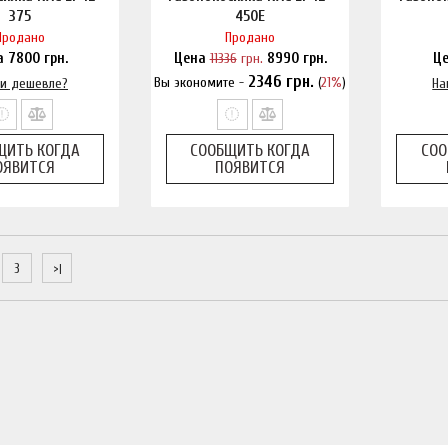
375
450E
Продано
Продано
а
7800
грн.
Цена
11336
грн.
8990
грн.
Ц
2346
грн.
Вы экономите -
(
21%
)
и дешевле?
Нашли дешевле?
На
ЩИТЬ КОГДА
СООБЩИТЬ КОГДА
СОО
ОЯВИТСЯ
ПОЯВИТСЯ
3