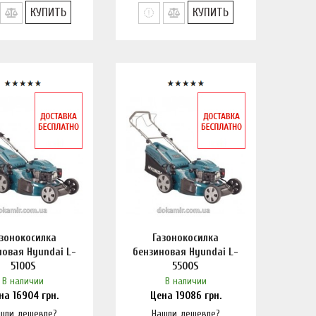
КУПИТЬ
КУПИТЬ
азонокосилка
Газонокосилка
новая Hyundai L-
бензиновая Hyundai L-
5100S
5500S
В наличии
В наличии
ена
16904
грн.
Цена
19086
грн.
шли дешевле?
Нашли дешевле?