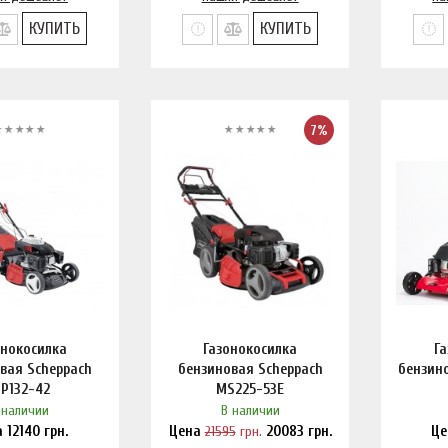
КУПИТЬ
КУПИТЬ
7%
онокосилка
Газонокосилка
Г
вая Scheppach
бензиновая Scheppach
бензино
P132-42
MS225-53E
 наличии
В наличии
а
12140
грн.
Цена
21595
грн.
20083
грн.
Ц