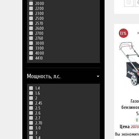
2000
2200
2300
2500
2570
2600
2700
13%
2760
3000
3300
4000
4410
Мощность, л.с.
1.4
1.6
2
Газ
2.45
бензино
2.5
2.6
5
2.7
В
2.70
Цена
2073
3.0
3
Вы экономит
Нашл
3.4