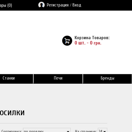
Регистрация
/
Вход
ары (0)
Корзина Товаров:
0 шт. - 0
грн.
Станки
Печи
Бренды
косилки
Сортировка:
На странице: