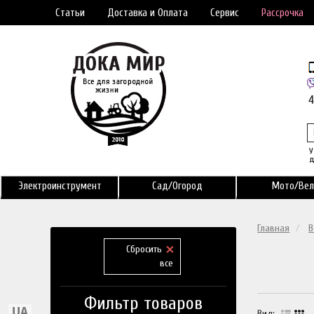
Статьи
Доставка и Оплата
Сервис
Рассрочка
У
д
Электроинструмент
Сад/Огород
Мото/Вел
Главная
В
Сбросить
все
Фильтр товаров
Вид: