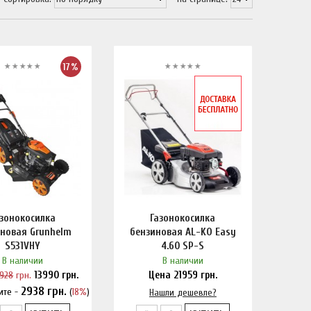
17%
азонокосилка
Газонокосилка
новая Grunhelm
бензиновая AL-KO Easy
S531VHY
4.60 SP-S
В наличии
В наличии
6928
грн.
13990
грн.
Цена
21959
грн.
2938
грн.
ите -
(
18%
)
шли дешевле?
Нашли дешевле?