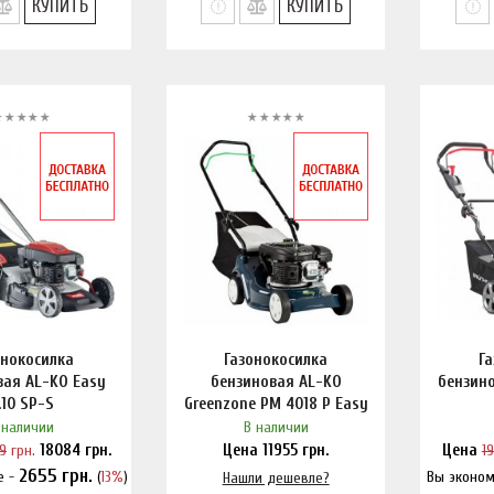
КУПИТЬ
КУПИТЬ
онокосилка
Газонокосилка
Г
вая AL-KO Easy
бензиновая AL-KO
бензин
.10 SP-S
Greenzone PM 4018 P Easy
 наличии
В наличии
9
грн.
18084
грн.
Цена
11955
грн.
Цена
1
2655
грн.
е -
(
13%
)
Вы эконом
и дешевле?
Нашли дешевле?
На