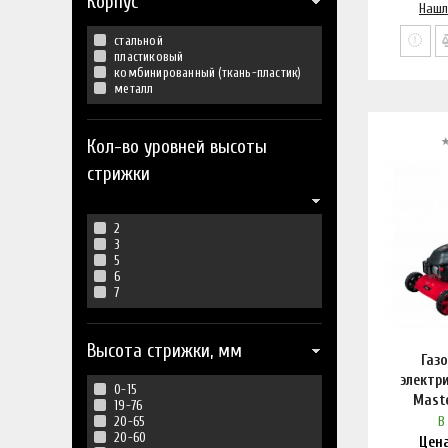
Корпус
Нашл
стальной
пластиковый
комбинированный (ткань-пластик)
металл
Кол-во уровней высоты
стрижки
2
3
5
6
7
Высота стрижки, мм
Газ
электри
0-15
Maste
19-76
В
20-65
20-60
Цен