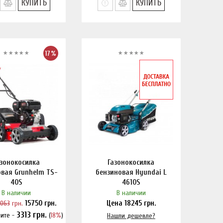
КУПИТЬ
КУПИТЬ
17%
азонокосилка
Газонокосилка
овая Grunhelm TS-
бензиновая Hyundai L
40S
4610S
В наличии
В наличии
9063
грн.
15750
грн.
Цена
18245
грн.
3313
грн.
ите -
(
18%
)
шли дешевле?
Нашли дешевле?