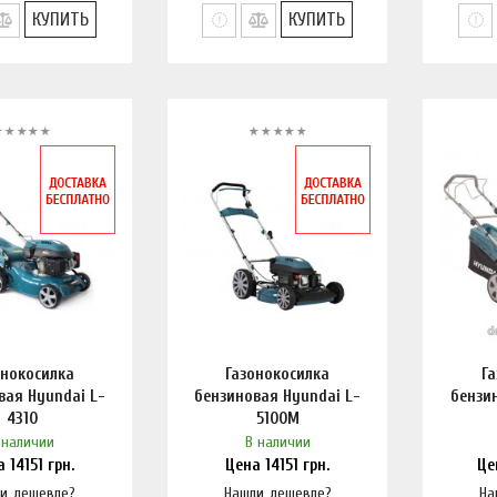
КУПИТЬ
КУПИТЬ
онокосилка
Газонокосилка
Г
вая Hyundai L-
бензиновая Hyundai L-
бензи
4310
5100M
 наличии
В наличии
а
14151
грн.
Цена
14151
грн.
Ц
и дешевле?
Нашли дешевле?
На