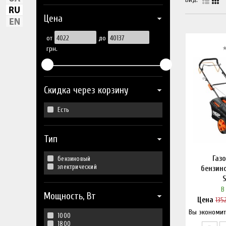
Цена
от
до
грн.
Скидка через корзину
Есть
Тип
Газ
бензиновый
электрический
бензин
В
Мощность, Вт
Цена
135
Вы экономит
Нашл
1000
1800