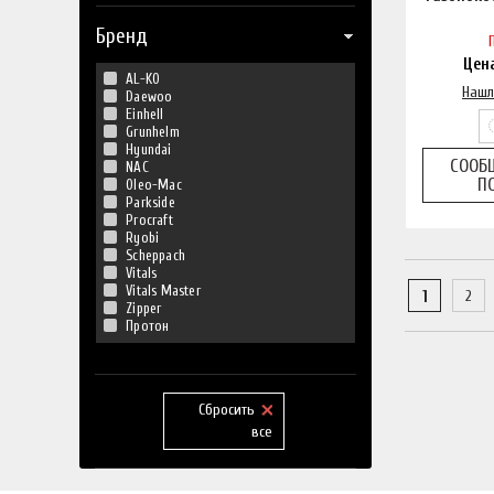
Бренд
Цен
AL-KO
Нашл
Daewoo
Einhell
Grunhelm
Hyundai
СООБ
NAC
П
Oleo-Mac
Parkside
Procraft
Ryobi
Scheppach
Vitals
Vitals Master
1
2
Zipper
Протон
Сбросить
все