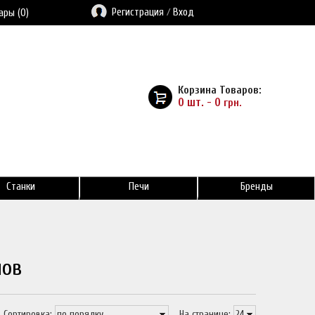
Регистрация
/
Вход
ары (0)
Корзина Товаров:
0 шт. - 0
грн.
Станки
Печи
Бренды
нов
Сортировка:
На странице: