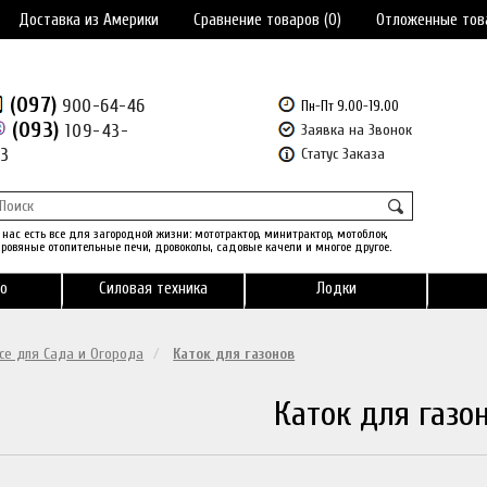
Доставка из Америки
Сравнение товаров (0)
Отложенные тов
(097)
900-64-46
Пн-Пт 9.00-19.00
(093)
109-43-
Заявка на Звонок
43
Статус Заказа
 нас есть все для загородной жизни: мототрактор, минитрактор, мотоблок,
ровяные отопительные печи, дровоколы, садовые качели и многое другое.
о
Силовая техника
Лодки
се для Сада и Огорода
Каток для газонов
Каток для газо