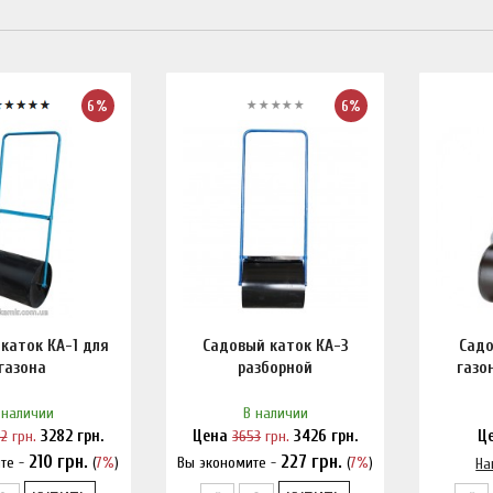
6%
6%
каток КА-1 для
Садовый каток КА-3
Садо
газона
разборной
газо
 наличии
В наличии
92
грн.
3282
грн.
Цена
3653
грн.
3426
грн.
Ц
210
грн.
227
грн.
те -
(
7%
)
Вы экономите -
(
7%
)
и дешевле?
Нашли дешевле?
На