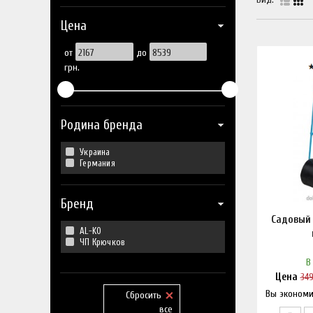
Цена
от
до
грн.
Родина бренда
Украина
Германия
Бренд
Садовый 
AL-KO
ЧП Крючков
В
Цена
34
Вы экономи
Нашл
Сбросить
все