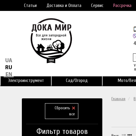
Статьи
Доставка и Оплата
Сервис
Рассрочка
У
д
Электроинструмент
Сад/Огород
Мото/Вел
Главная
В
Сбросить
все
Фильтр товаров
Вид: