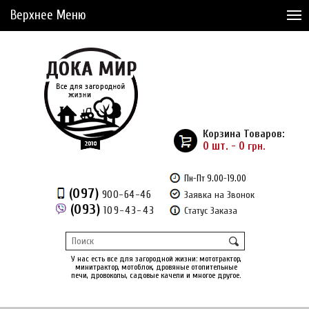
Верхнее Меню
Статьи
Доставка и Оплата
Сервис
Рассрочка
Корзина Товаров:
Доставка из Америки
0 шт. - 0
грн.
Сравнение товаров (0)
Пн-Пт 9.00-19.00
(097)
900-64-46
Заявка на Звонок
Отложенные товары (0)
(093)
109-43-43
Статус Заказа
Регистрация
Вход
/
У нас есть все для загородной жизни: мототрактор,
минитрактор, мотоблок, дровяные отопительные
печи, дровоколы, садовые качели и многое другое.