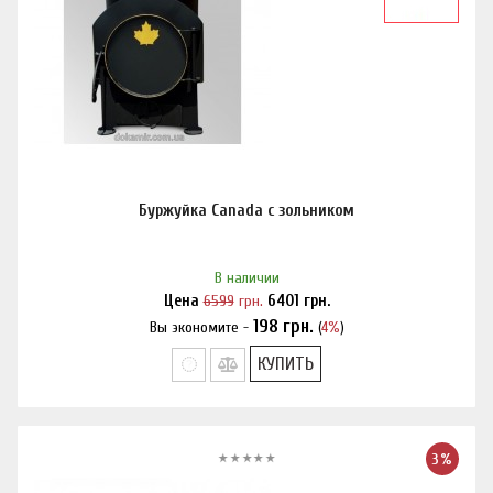
Буржуйка Canada с зольником
В наличии
Цена
6599
грн.
6401
грн.
198
грн.
Вы экономите -
(
4%
)
Нашли дешевле?
КУПИТЬ
3%