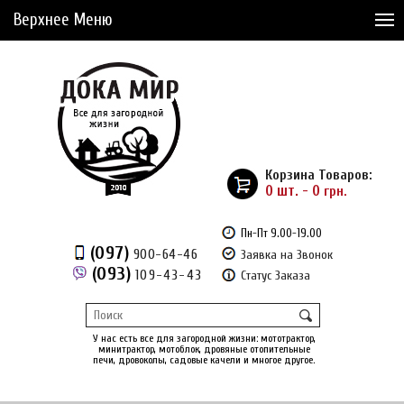
Верхнее Меню
Статьи
Доставка и Оплата
Сервис
Рассрочка
Корзина Товаров:
Доставка из Америки
0 шт. - 0
грн.
Сравнение товаров (0)
Пн-Пт 9.00-19.00
(097)
900-64-46
Заявка на Звонок
Отложенные товары (0)
(093)
109-43-43
Статус Заказа
Регистрация
Вход
/
У нас есть все для загородной жизни: мототрактор,
минитрактор, мотоблок, дровяные отопительные
печи, дровоколы, садовые качели и многое другое.