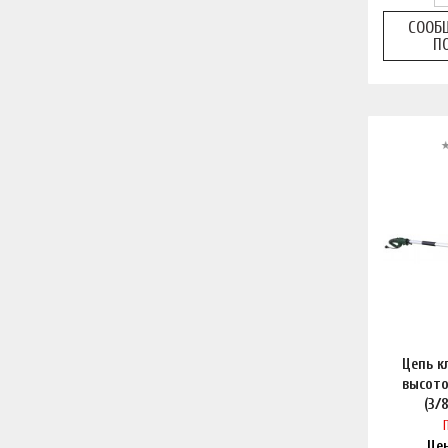
СООБ
П
Цепь к
высото
(3/
Це