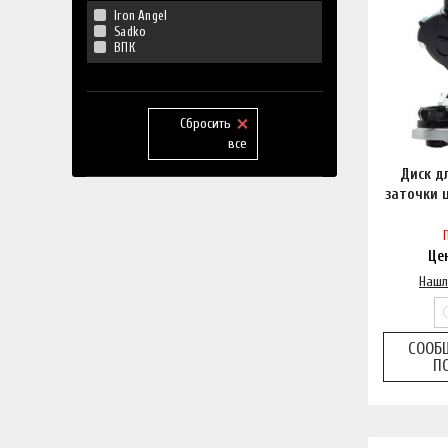
Iron Angel
Sadko
ВПК
Сбросить
все
Диск д
заточки 
Це
Нашл
СООБ
П