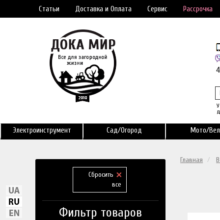
Статьи
Доставка и Оплата
Сервис
Рассрочка
У
д
Электроинструмент
Сад/Огород
Мото/Вел
Главная
В
Сбросить
все
Фильтр товаров