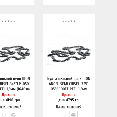
пильной цепи IRON
Бухта пильной цепи IRON
ISEL 3/8''LP .050'’
ANGEL SEMI CHISEL .325"
EEL 1,3мм (1640зв)
.058" 100FT REEL 1,5мм
бухта
(1840зв) бухта
Продано
Продано
ена
4196
грн.
Цена
4795
грн.
шли дешевле?
Нашли дешевле?