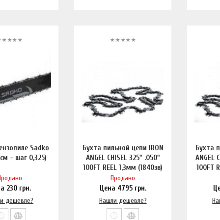
ензопиле Sadko
Бухта пильной цепи IRON
Бухта 
0см - шаг 0,325)
ANGEL CHISEL 325" .050"
ANGEL CH
100FT REEL 1,3мм (1840зв)
100FT R
бухта
Продано
Продано
на
230
грн.
Цена
4795
грн.
Ц
и дешевле?
Нашли дешевле?
На