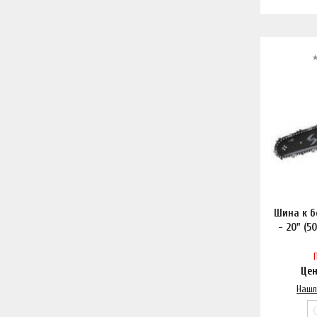
Шина к б
- 20" (5
Це
Нашл