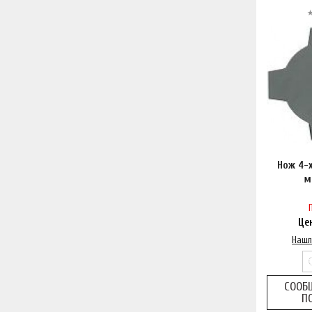
Нож 4-
м
Це
Нашл
СООБ
П