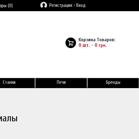
Регистрация
/
Вход
ары (0)
Корзина Товаров:
0 шт. - 0
грн.
Станки
Печи
Бренды
иалы