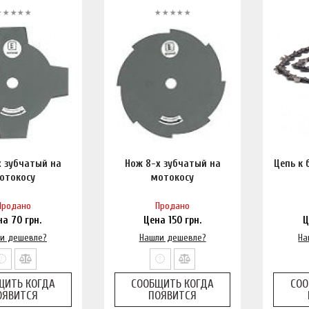
х зубчатый на
Нож 8-х зубчатый на
Цепь к 
отокосу
мотокосу
Продано
Продано
на
70
грн.
Цена
150
грн.
Ц
и дешевле?
Нашли дешевле?
На
ЩИТЬ КОГДА
СООБЩИТЬ КОГДА
СОО
ОЯВИТСЯ
ПОЯВИТСЯ