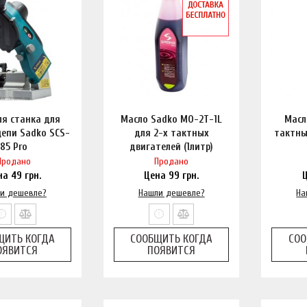
ля станка для
Масло Sadko MO-2T-1L
Масл
цепи Sadko SCS-
для 2-х тактных
тактны
85 Pro
двигателей (1литр)
Продано
Продано
на
49
грн.
Цена
99
грн.
и дешевле?
Нашли дешевле?
На
ЩИТЬ КОГДА
СООБЩИТЬ КОГДА
СОО
ОЯВИТСЯ
ПОЯВИТСЯ