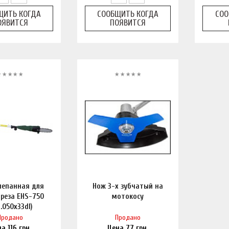
ЩИТЬ КОГДА
СООБЩИТЬ КОГДА
СОО
ОЯВИТСЯ
ПОЯВИТСЯ
лепанная для
Нож 3-х зубчатый на
реза EHS-750
мотокосу
8.050х33dl)
Продано
Продано
на
116
грн.
Цена
77
грн.