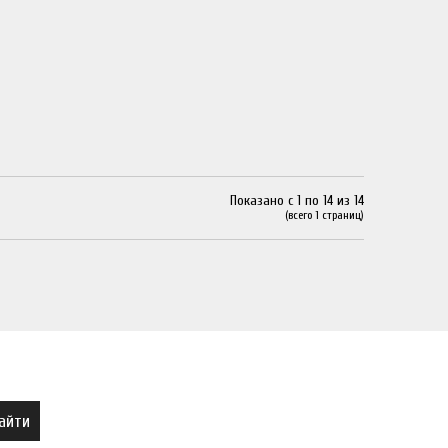
Показано с 1 по 14 из 14
(всего 1 страниц)
айти