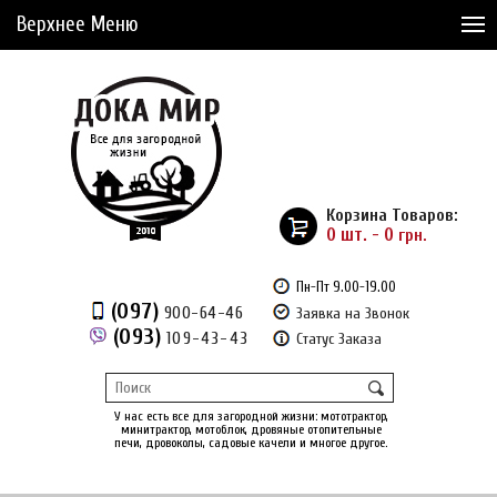
Верхнее Меню
Статьи
Доставка и Оплата
Сервис
Рассрочка
Корзина Товаров:
Доставка из Америки
0 шт. - 0
грн.
Сравнение товаров (0)
Пн-Пт 9.00-19.00
(097)
900-64-46
Заявка на Звонок
Отложенные товары (0)
(093)
109-43-43
Статус Заказа
Регистрация
Вход
/
У нас есть все для загородной жизни: мототрактор,
минитрактор, мотоблок, дровяные отопительные
печи, дровоколы, садовые качели и многое другое.