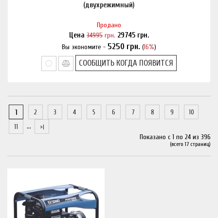
(двухрежимный)
Продано
Цена
34995
грн.
29745
грн.
5250
грн.
Вы экономите -
(
16%
)
Нашли дешевле?
СООБЩИТЬ КОГДА ПОЯВИТСЯ
1
2
3
4
5
6
7
8
9
10
...
11
Показано с 1 по 24 из 396
(всего 17 страниц)