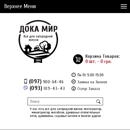
Верхнее Меню
Статьи
Доставка и Оплата
Сервис
Рассрочка
Корзина Товаров:
Доставка из Америки
0 шт. - 0
грн.
Сравнение товаров (0)
Пн-Пт 9.00-19.00
(097)
900-64-46
Заявка на Звонок
Отложенные товары (0)
(093)
109-43-43
Статус Заказа
Регистрация
Вход
/
У нас есть все для загородной жизни: мототрактор,
минитрактор, мотоблок, дровяные отопительные
печи, дровоколы, садовые качели и многое другое.