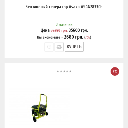
Бензиновый генератор Asaka ASGG2833CН
В наличии
Цена
38280
грн.
35600
грн.
2680
грн.
Вы экономите -
(
7%
)
Нашли дешевле?
КУПИТЬ
7%