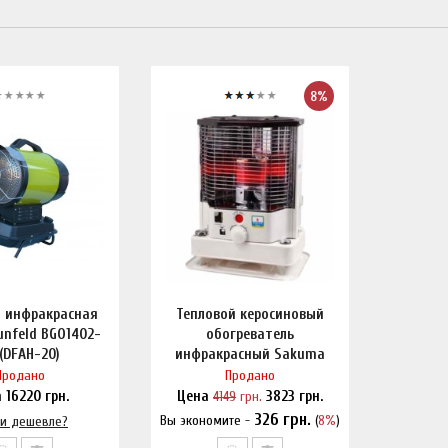
8%
я инфракрасная
Тепловой керосиновый
unfeld BGO1402-
обогреватель
(DFAH-20)
инфракрасный Sakuma
S-85A1
Продано
Продано
а
16220
грн.
Цена
4149
грн.
3823
грн.
326
грн.
Вы экономите -
(
8%
)
и дешевле?
Нашли дешевле?