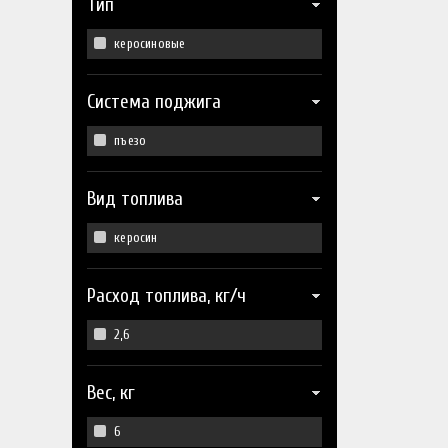
Тип
керосиновые
Система поджига
пъезо
Вид топлива
керосин
Расход топлива, кг/ч
2,6
Вес, кг
6