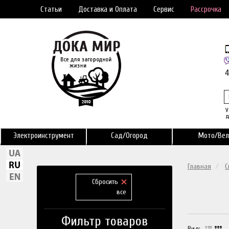
Статьи
Доставка и Оплата
Сервис
Рассрочка
У
д
Электроинструмент
Сад/Огород
Мото/Вел
Главная
С
Сбросить
все
Фильтр товаров
Вид: