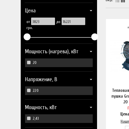
Цена
от
до
грн.
Мощность (нагрева), кВт
20
Напряжение, В
Теплова
220
пушка Gr
20 
Мощность, кВт
Цен
2,43
Нашл