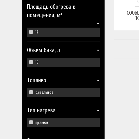
Площадь обогрева в
СООБ
помещении, м²
П
17
Объем бака, л
15
Топливо
дизельное
Тип нагрева
прямой