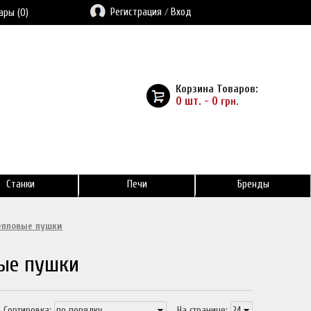
Регистрация
/
Вход
ары (0)
Корзина Товаров:
0 шт. - 0
грн.
Станки
Печи
Бренды
епловые пушки
ые пушки
Сортировка:
На странице: