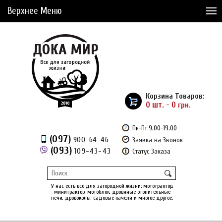
Верхнее Меню
Статьи
Доставка и Оплата
Сервис
Рассрочка
Корзина Товаров:
Доставка из Америки
0 шт. - 0
грн.
Сравнение товаров (0)
Пн-Пт 9.00-19.00
(097)
900-64-46
Заявка на Звонок
Отложенные товары (0)
(093)
109-43-43
Статус Заказа
Регистрация
Вход
/
У нас есть все для загородной жизни: мототрактор,
минитрактор, мотоблок, дровяные отопительные
печи, дровоколы, садовые качели и многое другое.