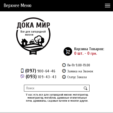
Верхнее Меню
Статьи
Доставка и Оплата
Сервис
Рассрочка
Корзина Товаров:
Доставка из Америки
0 шт. - 0
грн.
Сравнение товаров (0)
Пн-Пт 9.00-19.00
(097)
900-64-46
Заявка на Звонок
Отложенные товары (0)
(093)
109-43-43
Статус Заказа
Регистрация
Вход
/
У нас есть все для загородной жизни: мототрактор,
минитрактор, мотоблок, дровяные отопительные
печи, дровоколы, садовые качели и многое другое.