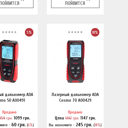
ПОЯВИТСЯ
ПОЯВИТСЯ
5%
18%
ый дальномер ADA
Лазерный дальномер ADA
mo 50 A00491
Cosmo 70 А00429
Продано
Продано
1159
грн.
1099
грн.
Цена
1392
грн.
1147
грн.
60
грн.
245
грн.
мите -
(
6%
)
Вы экономите -
(
18%
)
шли дешевле?
Нашли дешевле?