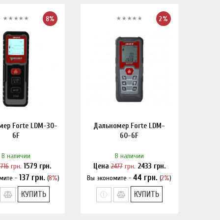
8%
2%
ер Forte LDM-30-
Дальномер Forte LDM-
6F
60-6F
В наличии
В наличии
1716
грн.
1579
грн.
Цена
2477
грн.
2433
грн.
137
грн.
44
грн.
мите -
(
8%
)
Вы экономите -
(
2%
)
шли дешевле?
Нашли дешевле?
КУПИТЬ
КУПИТЬ