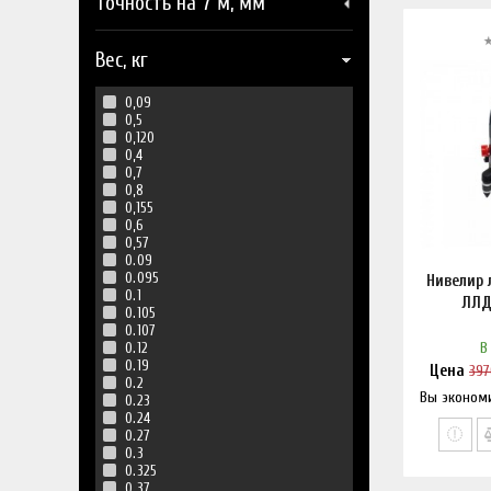
Точность на 7 м, мм
Вес, кг
0,09
0,5
0,120
0,4
0,7
0,8
0,155
0,6
0,57
0.09
0.095
Нивелир 
0.1
ЛЛД
0.105
0.107
В
0.12
0.19
Цена
397
0.2
Вы эконом
Нашл
0.23
0.24
0.27
0.3
0.325
0.37