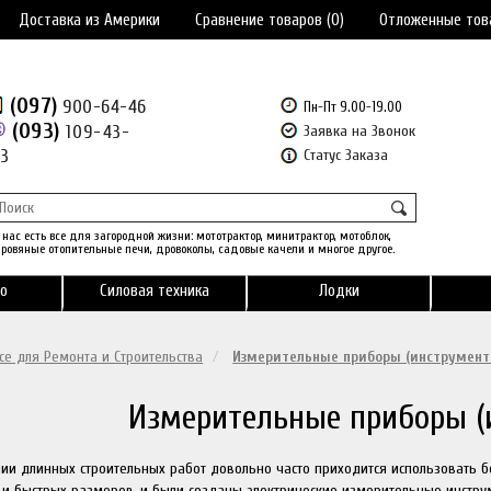
Доставка из Америки
Сравнение товаров (0)
Отложенные тов
(097)
900-64-46
Пн-Пт 9.00-19.00
(093)
109-43-
Заявка на Звонок
43
Статус Заказа
 нас есть все для загородной жизни: мототрактор, минитрактор, мотоблок,
ровяные отопительные печи, дровоколы, садовые качели и многое другое.
о
Силовая техника
Лодки
се для Ремонта и Строительства
Измерительные приборы (инструмент
Измерительные приборы (
ии длинных строительных работ довольно часто приходится использовать 
 и быстрых размеров, и были созданы электрические измерительные инстру