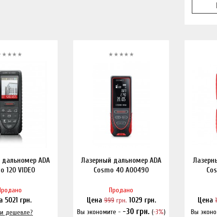
 дальномер ADA
Лазерный дальномер ADA
Лазерн
o 120 VIDEO
Cosmo 40 A00490
Cos
Продано
Продано
на
5021
грн.
Цена
999
грн.
1029
грн.
Цена
-30
грн.
Вы экономите -
(
-3%
)
Вы эконо
и дешевле?
Нашли дешевле?
На