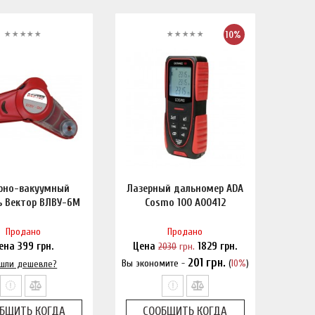
10%
рно-вакуумный
Лазерный дальномер ADA
ь Вектор ВЛВУ-6М
Cosmo 100 A00412
Продано
Продано
ена
399
грн.
Цена
2030
грн.
1829
грн.
201
грн.
Вы экономите -
(
10%
)
шли дешевле?
Нашли дешевле?
БЩИТЬ КОГДА
СООБЩИТЬ КОГДА