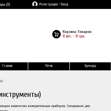
Регистрация
/
Вход
ары (0)
Корзина Товаров:
0 шт. - 0
грн.
Станки
Печи
Бренды
ы)
инструменты)
большое количество измерительных приборов. Специально для
менты.