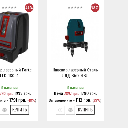
47%
38%
р лазерный Forte
Нивелир лазерный Сталь
LLD-180-4
ЛЛД-360-4 3Л
В наличии
В наличии
3790
грн.
1999
грн.
Цена
2892
грн.
1780
грн.
1791
грн.
1112
грн.
ите -
(
48%
)
Вы экономите -
(
39%
)
шли дешевле?
Нашли дешевле?
КУПИТЬ
КУПИТЬ