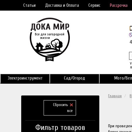
Статьи
Доставка и Оплата
Сервис
Рассрочка
У
д
Электроинструмент
Сад/Огород
Мото/Вел
Главная
В
Сбросить
все
Фильтр товаров
При проведен
более точных