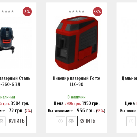
2%
33%
лазерный Сталь
Нивелир лазерный Forte
Дальном
-360-6 3Л
LLC-90
 наличии
В наличии
6
грн.
3904
грн.
Цена
2906
грн.
1950
грн.
Цена
72
грн.
956
грн.
ите -
(
2%
)
Вы экономите -
(
33%
)
Вы эконо
и дешевле?
Нашли дешевле?
На
КУПИТЬ
КУПИТЬ