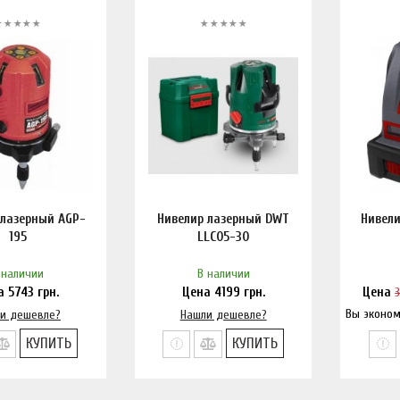
 лазерный AGP-
Нивелир лазерный DWT
Нивели
195
LLC05-30
 наличии
В наличии
а
5743
грн.
Цена
4199
грн.
Цена
Вы эконом
и дешевле?
Нашли дешевле?
На
КУПИТЬ
КУПИТЬ