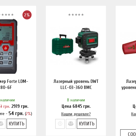
2%
ер Forte LDM-
Лазерный уровень DWT
Лазе
80-6F
LLC-03-360 BMC
уровен
 наличии
В наличии
73
грн.
2919
грн.
Цена
6845
грн.
Ц
54
грн.
ите -
(
2%
)
и дешевле?
Нашли дешевле?
На
КУПИТЬ
КУПИТЬ
СОО