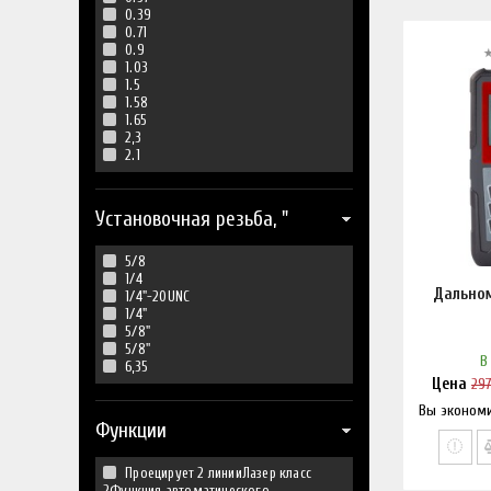
0.39
0.71
0.9
1.03
1.5
1.58
1.65
2,3
2.1
Установочная резьба, "
5/8
1/4
Дальном
1/4"-20UNC
1/4"
5/8"
5/8''
В
6,35
Цена
29
Вы эконом
Нашл
Функции
Проецирует 2 линииЛазер класс
2Функция автоматического