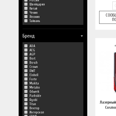
Россия
Швейцария
Китай
Чехия
СООБ
Япония
П
Тайвань
Бренд
ADA
AEG
AGP
Bort
Bosch
Crown
DWT
Einhell
Forte
Makita
Metabo
Odwerk
Parkside
Ryobi
Лазерный
Titan
Cosmo
Вектор
Интерскол