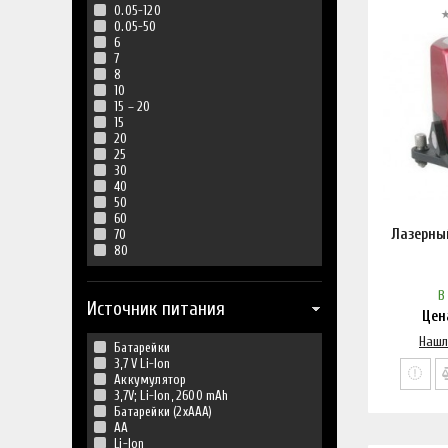
0.05-120
0.05-50
6
7
8
10
15 – 20
15
20
25
30
40
50
60
Лазерны
70
80
В
Источник питания
Це
Нашл
Батарейки
3,7 V Li-Ion
Аккумулятор
3,7V; Li-Ion, 2600 mAh
Батарейки (2xААА)
АА
Li-Ion