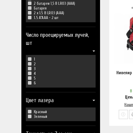
2 батареи 1,5 B LR03 (AAA)
Батарея
2 x 1.5 В LR03 (AAA)
1.5 A"AAA - 2 шт
Число проецируемых лучей,
шт
1
2
3
Нивелир
4
5
6
В
Цен
Цвет лазера
Нашл
Красный
Зеленый