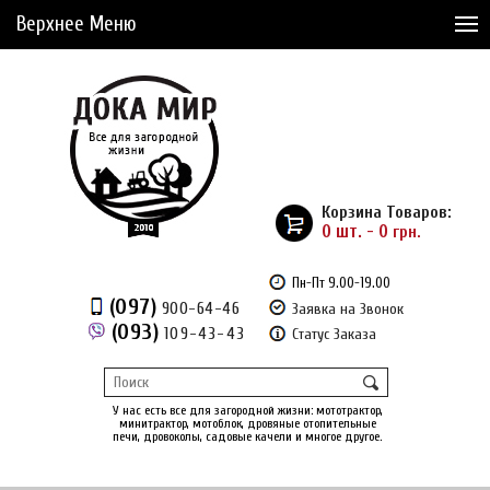
Верхнее Меню
Статьи
Доставка и Оплата
Сервис
Рассрочка
Корзина Товаров:
Доставка из Америки
0 шт. - 0
грн.
Сравнение товаров (0)
Пн-Пт 9.00-19.00
(097)
900-64-46
Заявка на Звонок
Отложенные товары (0)
(093)
109-43-43
Статус Заказа
Регистрация
Вход
/
У нас есть все для загородной жизни: мототрактор,
минитрактор, мотоблок, дровяные отопительные
печи, дровоколы, садовые качели и многое другое.