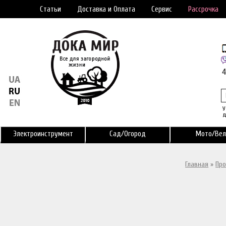
Статьи
Доставка и Оплата
Сервис
Рассрочка
У
д
Электроинструмент
Сад/Огород
Мото/Вел
Главная
»
Про