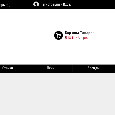
Регистрация
/
Вход
ары (0)
Корзина Товаров:
0 шт. - 0
грн.
Станки
Печи
Бренды