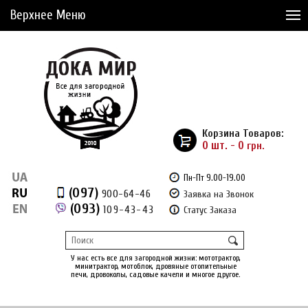
Верхнее Меню
Статьи
Доставка и Оплата
Сервис
Рассрочка
Корзина Товаров:
Доставка из Америки
0 шт. - 0
грн.
Сравнение товаров (0)
Пн-Пт 9.00-19.00
(097)
900-64-46
Заявка на Звонок
Отложенные товары (0)
(093)
109-43-43
Статус Заказа
Регистрация
Вход
/
У нас есть все для загородной жизни: мототрактор,
минитрактор, мотоблок, дровяные отопительные
печи, дровоколы, садовые качели и многое другое.