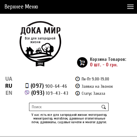
Верхнее Меню
Статьи
Доставка и Оплата
Сервис
Рассрочка
Корзина Товаров:
Доставка из Америки
0 шт. - 0
грн.
Сравнение товаров (0)
Пн-Пт 9.00-19.00
(097)
900-64-46
Заявка на Звонок
Отложенные товары (0)
(093)
109-43-43
Статус Заказа
Регистрация
Вход
/
У нас есть все для загородной жизни: мототрактор,
минитрактор, мотоблок, дровяные отопительные
печи, дровоколы, садовые качели и многое другое.