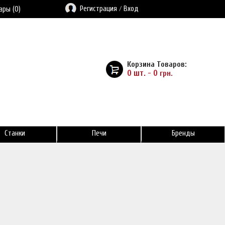
Регистрация
/
Вход
ары (0)
Корзина Товаров:
0 шт. - 0
грн.
Станки
Печи
Бренды