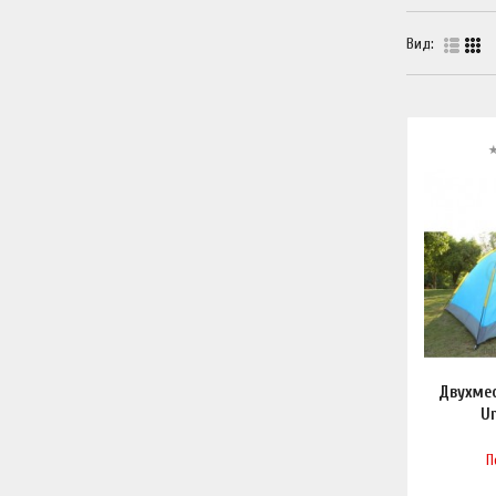
Вид:
Двухме
U
П