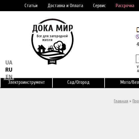
Статьи
Доставка и Оплата
Сервис
Рассрочка
У
д
Электроинструмент
Сад/Огород
Мото/Вел
Главная
»
Про