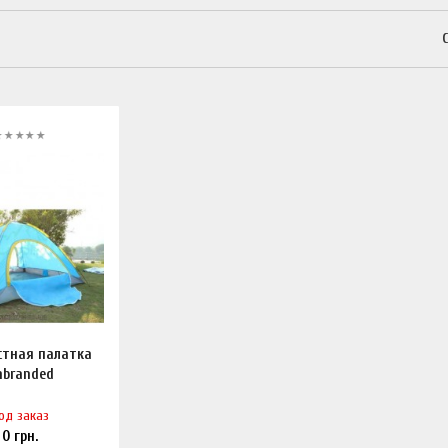
стная палатка
nbranded
од заказ
0
грн.