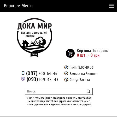
Верхнее Меню
Статьи
Доставка и Оплата
Сервис
Рассрочка
Корзина Товаров:
Доставка из Америки
0 шт. - 0
грн.
Сравнение товаров (0)
Пн-Пт 9.00-19.00
(097)
900-64-46
Заявка на Звонок
Отложенные товары (0)
(093)
109-43-43
Статус Заказа
Регистрация
Вход
/
У нас есть все для загородной жизни: мототрактор,
минитрактор, мотоблок, дровяные отопительные
печи, дровоколы, садовые качели и многое другое.