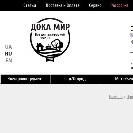
Статьи
Доставка и Оплата
Сервис
Рассрочка
У
д
Электроинструмент
Сад/Огород
Мото/Вел
Главная
»
Про