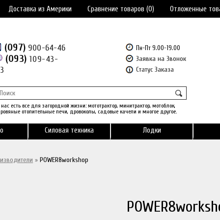
Доставка из Америки
Сравнение товаров (0)
Отложенные тов
(097)
900-64-46
Пн-Пт 9.00-19.00
(093)
109-43-
Заявка на Звонок
43
Статус Заказа
 нас есть все для загородной жизни: мототрактор, минитрактор, мотоблок,
ровяные отопительные печи, дровоколы, садовые качели и многое другое.
о
Силовая техника
Лодки
изводители
»
POWER8workshop
POWER8worksh