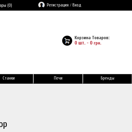
Регистрация
/
Вход
ары (0)
Корзина Товаров:
0 шт. - 0
грн.
Станки
Печи
Бренды
op