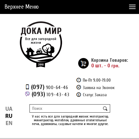
Верхнее Меню
Статьи
Доставка и Оплата
Сервис
Рассрочка
Корзина Товаров:
Доставка из Америки
0 шт. - 0
грн.
Сравнение товаров (0)
Пн-Пт 9.00-19.00
(097)
900-64-46
Заявка на Звонок
Отложенные товары (0)
(093)
109-43-43
Статус Заказа
Регистрация
Вход
/
У нас есть все для загородной жизни: мототрактор,
минитрактор, мотоблок, дровяные отопительные
печи, дровоколы, садовые качели и многое другое.