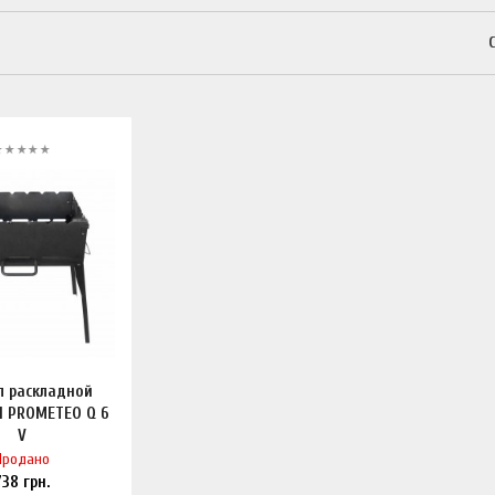
л раскладной
 PROMETEO Q 6
V
Продано
738
грн.