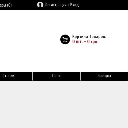
Регистрация
/
Вход
ары (0)
Корзина Товаров:
0 шт. - 0
грн.
Станки
Печи
Бренды