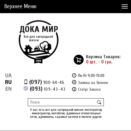
Верхнее Меню
Статьи
Доставка и Оплата
Сервис
Рассрочка
Корзина Товаров:
Доставка из Америки
0 шт. - 0
грн.
Сравнение товаров (0)
Пн-Пт 9.00-19.00
(097)
900-64-46
Заявка на Звонок
Отложенные товары (0)
(093)
109-43-43
Статус Заказа
Регистрация
Вход
/
У нас есть все для загородной жизни: мототрактор,
минитрактор, мотоблок, дровяные отопительные
печи, дровоколы, садовые качели и многое другое.