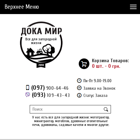
Верхнее Меню
Статьи
Доставка и Оплата
Сервис
Рассрочка
Корзина Товаров:
Доставка из Америки
0 шт. - 0
грн.
Сравнение товаров (0)
Пн-Пт 9.00-19.00
(097)
900-64-46
Заявка на Звонок
Отложенные товары (0)
(093)
109-43-43
Статус Заказа
Регистрация
Вход
/
У нас есть все для загородной жизни: мототрактор,
минитрактор, мотоблок, дровяные отопительные
печи, дровоколы, садовые качели и многое другое.