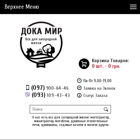
Верхнее Меню
Статьи
Доставка и Оплата
Сервис
Рассрочка
Корзина Товаров:
Доставка из Америки
0 шт. - 0
грн.
Сравнение товаров (0)
Пн-Пт 9.00-19.00
(097)
900-64-46
Заявка на Звонок
Отложенные товары (0)
(093)
109-43-43
Статус Заказа
Регистрация
Вход
/
У нас есть все для загородной жизни: мототрактор,
минитрактор, мотоблок, дровяные отопительные
печи, дровоколы, садовые качели и многое другое.