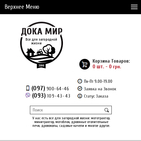
Верхнее Меню
Статьи
Доставка и Оплата
Сервис
Рассрочка
Корзина Товаров:
Доставка из Америки
0 шт. - 0
грн.
Сравнение товаров (0)
Пн-Пт 9.00-19.00
(097)
900-64-46
Заявка на Звонок
Отложенные товары (0)
(093)
109-43-43
Статус Заказа
Регистрация
Вход
/
У нас есть все для загородной жизни: мототрактор,
минитрактор, мотоблок, дровяные отопительные
печи, дровоколы, садовые качели и многое другое.