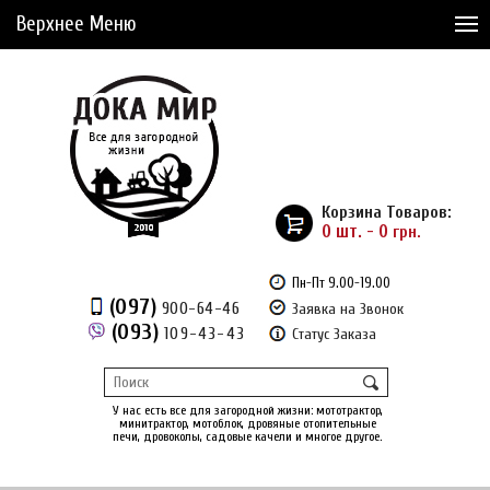
Верхнее Меню
Статьи
Доставка и Оплата
Сервис
Рассрочка
Корзина Товаров:
Доставка из Америки
0 шт. - 0
грн.
Сравнение товаров (0)
Пн-Пт 9.00-19.00
(097)
900-64-46
Заявка на Звонок
Отложенные товары (0)
(093)
109-43-43
Статус Заказа
Регистрация
Вход
/
У нас есть все для загородной жизни: мототрактор,
минитрактор, мотоблок, дровяные отопительные
печи, дровоколы, садовые качели и многое другое.