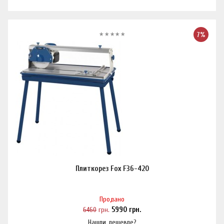
7%
Плиткорез Fox F36-420
Продано
6460
грн.
5990
грн.
Нашли дешевле?