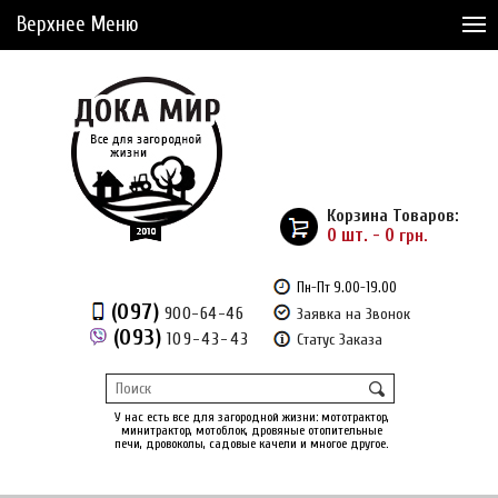
Верхнее Меню
Статьи
Доставка и Оплата
Сервис
Рассрочка
Корзина Товаров:
Доставка из Америки
0 шт. - 0
грн.
Сравнение товаров (0)
Пн-Пт 9.00-19.00
(097)
900-64-46
Заявка на Звонок
Отложенные товары (0)
(093)
109-43-43
Статус Заказа
Регистрация
Вход
/
У нас есть все для загородной жизни: мототрактор,
минитрактор, мотоблок, дровяные отопительные
печи, дровоколы, садовые качели и многое другое.