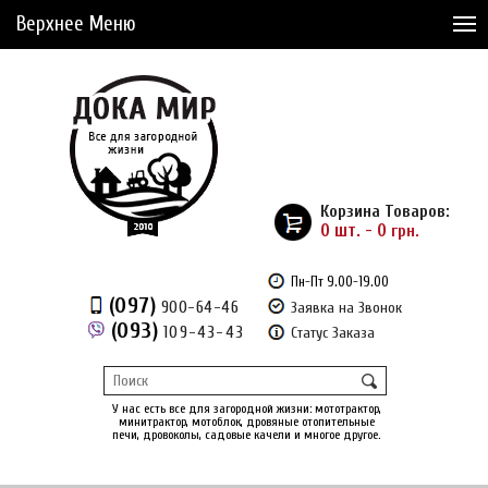
Верхнее Меню
Статьи
Доставка и Оплата
Сервис
Рассрочка
Корзина Товаров:
Доставка из Америки
0 шт. - 0
грн.
Сравнение товаров (0)
Пн-Пт 9.00-19.00
(097)
900-64-46
Заявка на Звонок
Отложенные товары (0)
(093)
109-43-43
Статус Заказа
Регистрация
Вход
/
У нас есть все для загородной жизни: мототрактор,
минитрактор, мотоблок, дровяные отопительные
печи, дровоколы, садовые качели и многое другое.