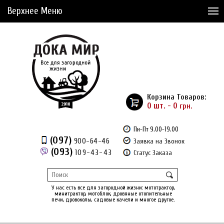
Верхнее Меню
Статьи
Доставка и Оплата
Сервис
Рассрочка
Корзина Товаров:
Доставка из Америки
0 шт. - 0
грн.
Сравнение товаров (0)
Пн-Пт 9.00-19.00
(097)
900-64-46
Заявка на Звонок
Отложенные товары (0)
(093)
109-43-43
Статус Заказа
Регистрация
Вход
/
У нас есть все для загородной жизни: мототрактор,
минитрактор, мотоблок, дровяные отопительные
печи, дровоколы, садовые качели и многое другое.