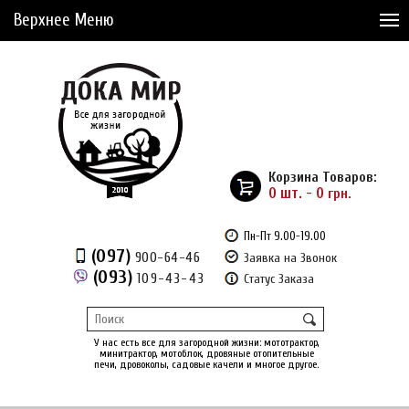
Верхнее Меню
Статьи
Доставка и Оплата
Сервис
Рассрочка
Корзина Товаров:
Доставка из Америки
0 шт. - 0
грн.
Сравнение товаров (0)
Пн-Пт 9.00-19.00
(097)
900-64-46
Заявка на Звонок
Отложенные товары (0)
(093)
109-43-43
Статус Заказа
Регистрация
Вход
/
У нас есть все для загородной жизни: мототрактор,
минитрактор, мотоблок, дровяные отопительные
печи, дровоколы, садовые качели и многое другое.