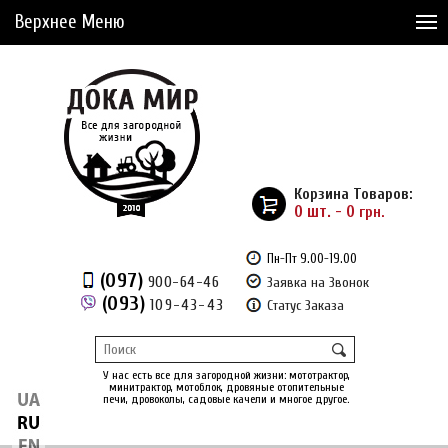
Верхнее Меню
Статьи
Доставка и Оплата
Сервис
Рассрочка
Корзина Товаров:
Доставка из Америки
0 шт. - 0
грн.
Сравнение товаров (0)
Пн-Пт 9.00-19.00
(097)
900-64-46
Заявка на Звонок
Отложенные товары (0)
(093)
109-43-43
Статус Заказа
Регистрация
Вход
/
У нас есть все для загородной жизни: мототрактор,
минитрактор, мотоблок, дровяные отопительные
печи, дровоколы, садовые качели и многое другое.