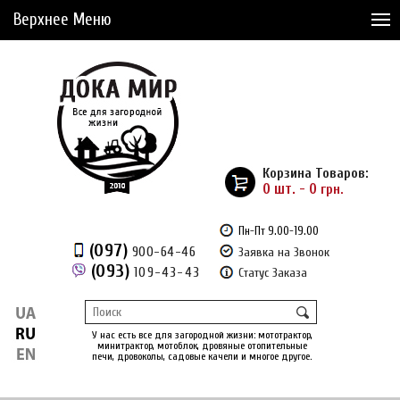
Верхнее Меню
Статьи
Доставка и Оплата
Сервис
Рассрочка
Корзина Товаров:
Доставка из Америки
0 шт. - 0
грн.
Сравнение товаров (0)
Пн-Пт 9.00-19.00
(097)
900-64-46
Заявка на Звонок
Отложенные товары (0)
(093)
109-43-43
Статус Заказа
Регистрация
Вход
/
У нас есть все для загородной жизни: мототрактор,
минитрактор, мотоблок, дровяные отопительные
печи, дровоколы, садовые качели и многое другое.