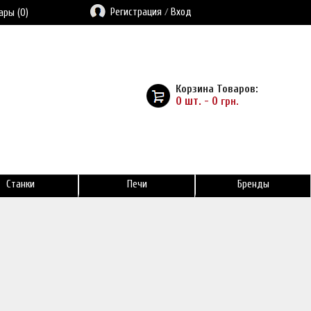
Регистрация
/
Вход
ары (0)
Корзина Товаров:
0 шт. - 0
грн.
Станки
Печи
Бренды