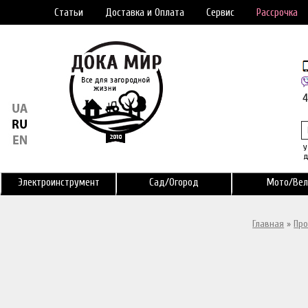
Статьи
Доставка и Оплата
Сервис
Рассрочка
У
д
Электроинструмент
Сад/Огород
Мото/Вел
Главная
»
Про