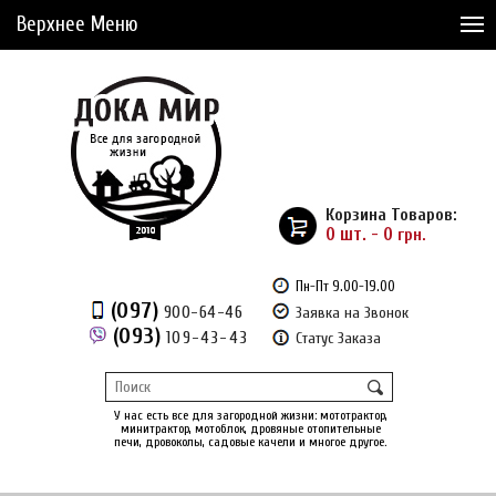
Верхнее Меню
Статьи
Доставка и Оплата
Сервис
Рассрочка
Корзина Товаров:
Доставка из Америки
0 шт. - 0
грн.
Сравнение товаров (0)
Пн-Пт 9.00-19.00
(097)
900-64-46
Заявка на Звонок
Отложенные товары (0)
(093)
109-43-43
Статус Заказа
Регистрация
Вход
/
У нас есть все для загородной жизни: мототрактор,
минитрактор, мотоблок, дровяные отопительные
печи, дровоколы, садовые качели и многое другое.