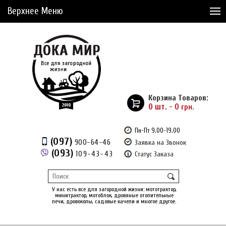
Верхнее Меню
Статьи
Доставка и Оплата
Сервис
Рассрочка
Корзина Товаров:
Доставка из Америки
0 шт. - 0
грн.
Сравнение товаров (0)
Пн-Пт 9.00-19.00
(097)
900-64-46
Заявка на Звонок
Отложенные товары (0)
(093)
109-43-43
Статус Заказа
Регистрация
Вход
/
У нас есть все для загородной жизни: мототрактор,
минитрактор, мотоблок, дровяные отопительные
печи, дровоколы, садовые качели и многое другое.