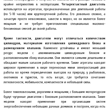
крайне неприхотлив в эксплуатации.
Четырехтактный двигатель
используется на агрегатах, предназначенных для длительной работы
(по 5-10 часов) или круглосуточной работы. Его довольно сложно, а
зачастую просто невозможно, завести в мороз, но он является более
мощным и не требует приготовления специальных масляно-
бензиновых смесей дл своей работы.
Кроме тактности, двигатели могут отличаться количеством
цилиндров, материалом изготовления цилиндрового блока и
размещением клапанов
. Наименее устойчивы и имеют меньший
ресурс модели с алюминиевыми цилиндровым блоком и
расположенными сбоку клапанами. Они являются самыми дешевыми и
обладают малым запасом рабочего времени. Такие агрегаты находят
широкое применение в виде переносных мини электростанций для
работы во время периодических выездов на природу, у рыболовов,
охотников и туристов, то есть везде, где требуется сочетание
легковесности, мобильности, компактности и небольшой силы.
Более тяжеловесными, дорогими и мощными, с большим моторесурсом
будут чугунные двигатели с боковым расположением клапанов. Такие
модели находят применение при организации систем
энергообеспечения небольших дачных домиков и построек, когда есть