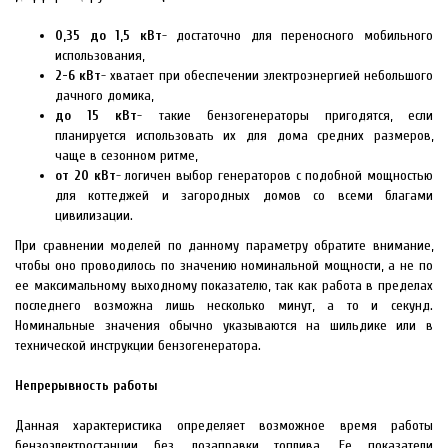
0,35 до 1,5 кВт
- достаточно для переносного мобильного
использования,
2-6 кВт
- хватает при обеспечении электроэнергией небольшого
дачного домика,
до 15 кВт
- такие бензогенераторы пригодятся, если
планируется использовать их для дома средних размеров,
чаще в сезонном ритме,
от 20 кВт
- логичен выбор генераторов с подобной мощностью
для коттеджей и загородных домов со всеми благами
цивилизации.
При сравнении моделей по данному параметру обратите внимание,
чтобы оно проводилось по значению номинальной мощности, а не по
ее максимальному выходному показателю, так как работа в пределах
последнего возможна лишь несколько минут, а то и секунд.
Номинальные значения обычно указываются на шильдике или в
технической инструкции бензогенератора.
Непрерывность работы
Данная характеристика определяет возможное время работы
бензоэлектростанции без дозаправки топлива. Ее показатели