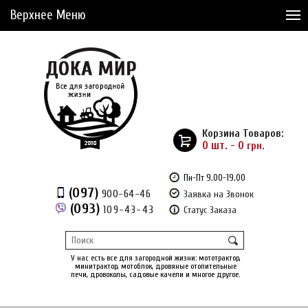
Верхнее Меню
Статьи
Доставка и Оплата
Сервис
Рассрочка
Корзина Товаров:
Доставка из Америки
0 шт. - 0
грн.
Сравнение товаров (0)
Пн-Пт 9.00-19.00
(097)
900-64-46
Заявка на Звонок
Отложенные товары (0)
(093)
109-43-43
Статус Заказа
Регистрация
Вход
/
У нас есть все для загородной жизни: мототрактор,
минитрактор, мотоблок, дровяные отопительные
печи, дровоколы, садовые качели и многое другое.